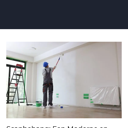
Scanbehang:
Een
Moderne
en
Veelzijdige
Optie