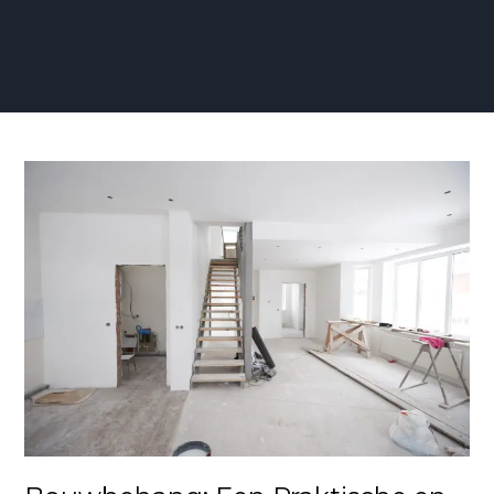
Bouwbehang:
Een
Praktische
en
Strakke
Oplossing