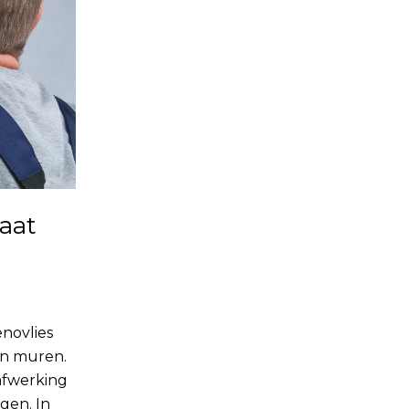
aat
enovlies
an muren.
afwerking
gen. In