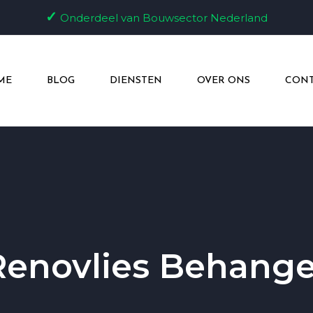
✓
Onderdeel van Bouwsector Nederland
ME
BLOG
DIENSTEN
OVER ONS
CONT
Renovlies Behange