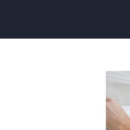
Renovlies
Behanger
Nodig?
Beste
Resultaat
Garantie