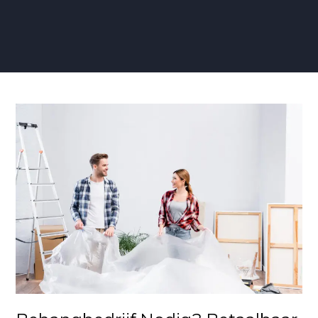
Behangbedrijf
Nodig?
Betaalbaar
Vakwerk
(Actie)