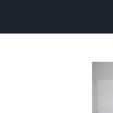
Behang
Aanbreng
Zonder
Naden:
Hoe
Doe
je
Dat?