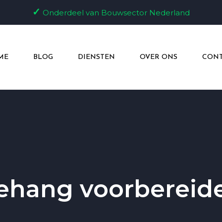
✓
Onderdeel van Bouwsector Nederland
ME
BLOG
DIENSTEN
OVER ONS
CONT
ehang voorbereid