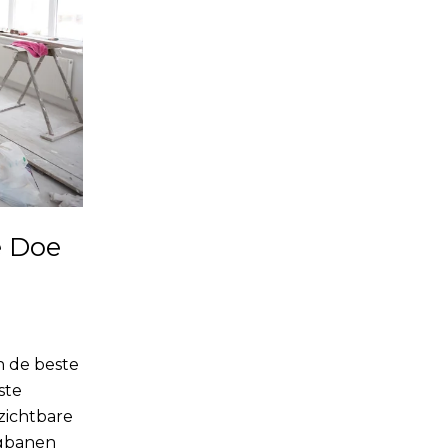
e Doe
 de beste
ste
zichtbare
ngbanen